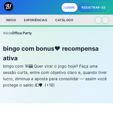
LOGIN
REGISTRAR-SE
INÍCIO
EXPERIÊNCIAS
CATÁLOGO
Início
Office Party
bingo com bonus❤️ recompensa
ativa
bingo com 🎯🎰 Quer virar o jogo hoje? Faça uma
sessão curta, entre com objetivo claro e, quando tiver
lucro, diminua a aposta para consolidar — assim você
protege o saldo 💵🛡️. (+18)