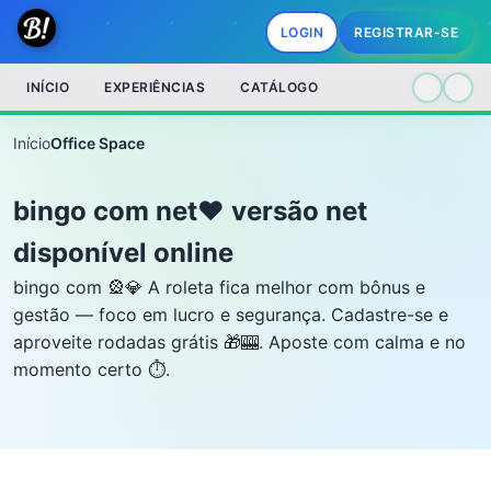
LOGIN
REGISTRAR-SE
INÍCIO
EXPERIÊNCIAS
CATÁLOGO
Início
Office Space
bingo com net❤️ versão net
disponível online
bingo com 🎡💎 A roleta fica melhor com bônus e
gestão — foco em lucro e segurança. Cadastre-se e
aproveite rodadas grátis 🎁🎰. Aposte com calma e no
momento certo ⏱️.