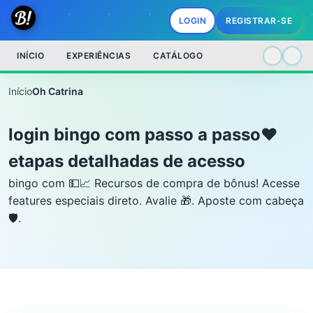
LOGIN
REGISTRAR-SE
INÍCIO
EXPERIÊNCIAS
CATÁLOGO
Início
Oh Catrina
login bingo com passo a passo❤️
etapas detalhadas de acesso
bingo com 💵📈 Recursos de compra de bônus! Acesse
features especiais direto. Avalie 🎁. Aposte com cabeça
🛡️.