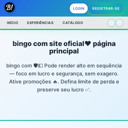
LOGIN
REGISTRAR-SE
INÍCIO
EXPERIÊNCIAS
CATÁLOGO
bingo com site oficial❤️ página
principal
bingo com 🛡️💵 Pode render alto em sequência
— foco em lucro e segurança, sem exagero.
Ative promoções 🔥. Defina limite de perda e
preserve seu lucro ✅.