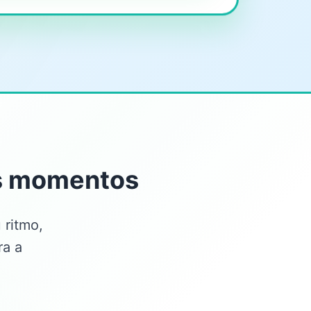
os momentos
 ritmo,
ra a