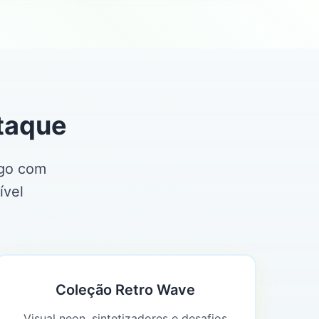
taque
ngo com
ível
Coleção Retro Wave
Visual neon, sintetizadores e desafios