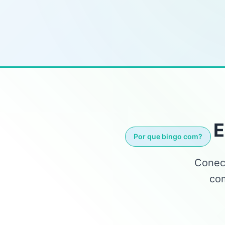
E
Por que bingo com?
Conect
com