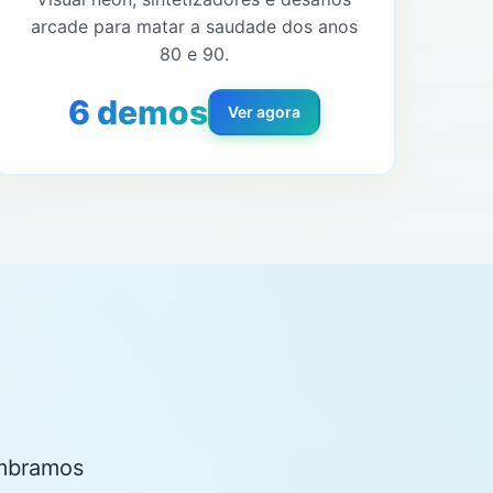
arcade para matar a saudade dos anos
80 e 90.
6 demos
Ver agora
embramos