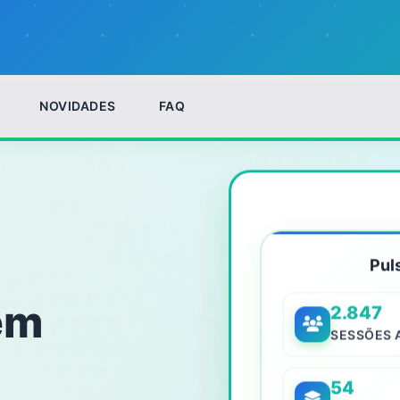
NOVIDADES
FAQ
Pul
em
2.847
SESSÕES 
54