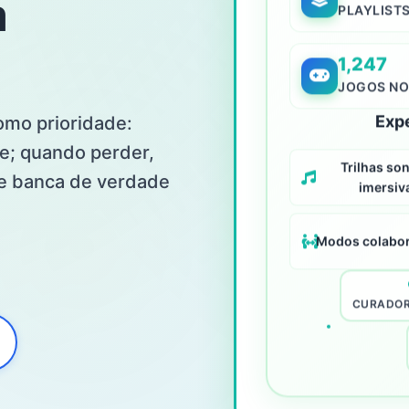
m
PLAYLIST
1,247
JOGOS NO
como prioridade:
Exp
e; quando perder,
Trilhas so
 de banca de verdade
imersiv
Modos colabor
CURADOR