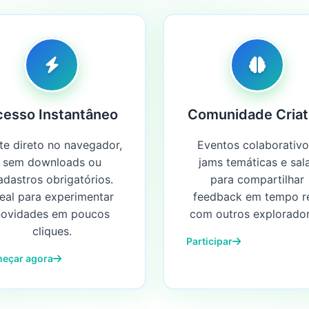
cesso Instantâneo
Comunidade Criat
te direto no navegador,
Eventos colaborativo
sem downloads ou
jams temáticas e sal
adastros obrigatórios.
para compartilhar
deal para experimentar
feedback em tempo r
novidades em poucos
com outros explorador
cliques.
Participar
eçar agora