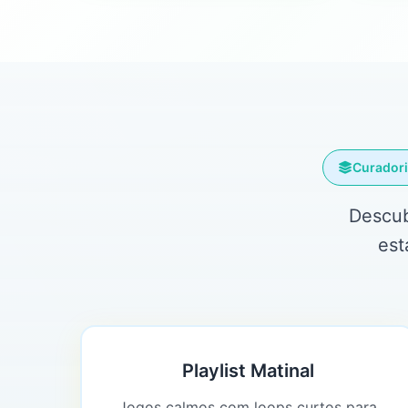
Curador
Descub
est
Playlist Matinal
Jogos calmos com loops curtos para