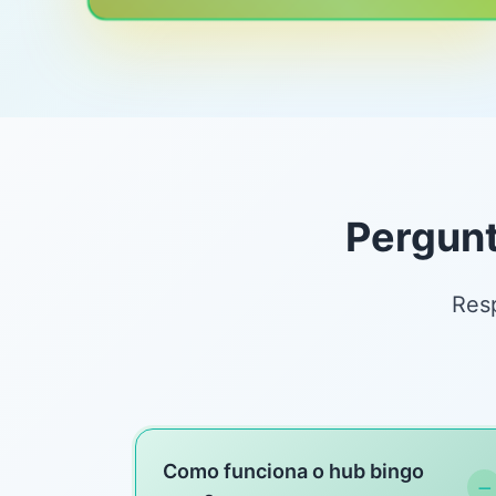
Pergunt
Resp
Como funciona o hub bingo
−